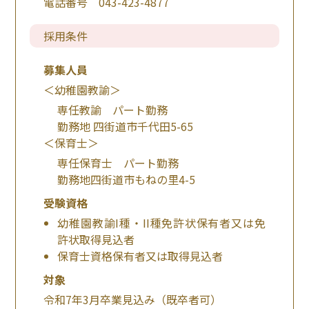
電話番号 043-423-4877
採用条件
募集人員
＜幼稚園教諭＞
専任教諭 パート勤務
勤務地 四街道市千代田5-65
＜保育士＞
専任保育士 パート勤務
勤務地四街道市もねの里4-5
受験資格
幼稚園教諭I種・II種免許状保有者又は免
許状取得見込者
保育士資格保有者又は取得見込者
対象
令和7年3月卒業見込み（既卒者可）