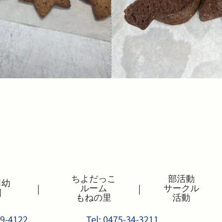
ちよだっこ
部活動
田幼
|
|
ルーム
サークル
園
もねの里
活動
9-4122
Tel: 0475-34-3211